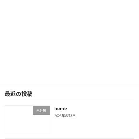
2017年9月8日
次の記事
設備でございます（●＾o＾●）その②
2017年10月1日
最近の投稿
home
未分類
2023年8月3日