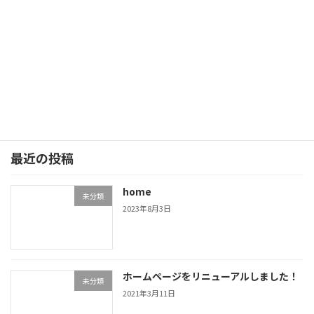
（●＾o＾●）半額セール（●＾o＾●）
2017年10月1日
最近の投稿
home
未分類
2023年8月3日
ホームページをリニューアルしました！
未分類
2021年3月11日